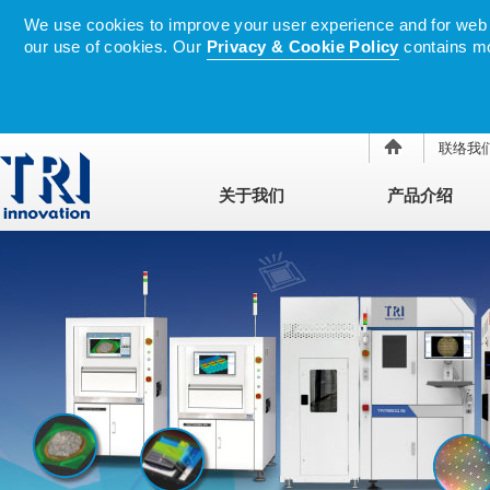
We use cookies to improve your user experience and for web tr
our use of cookies. Our
Privacy & Cookie Policy
contains mo
联络我
关于我们
产品介绍