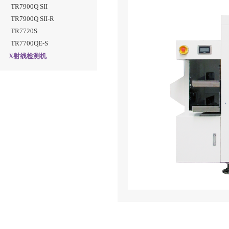
TR7900Q SII
TR7900Q SII-R
TR7720S
TR7700QE-S
X射线检测机