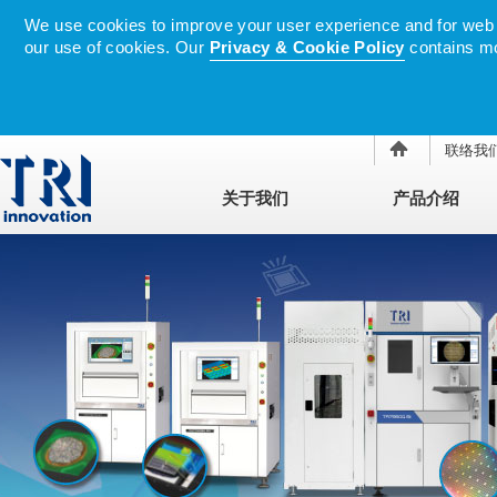
We use cookies to improve your user experience and for web tr
our use of cookies. Our
Privacy & Cookie Policy
contains mo
联络我
关于我们
产品介绍