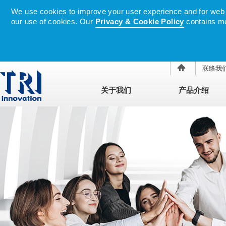
We use cookies to improve your user experience and for web tr
our use of cookies. Our
Privacy & Cookie Policy
contains mo
联络我
关于我们
产品介绍