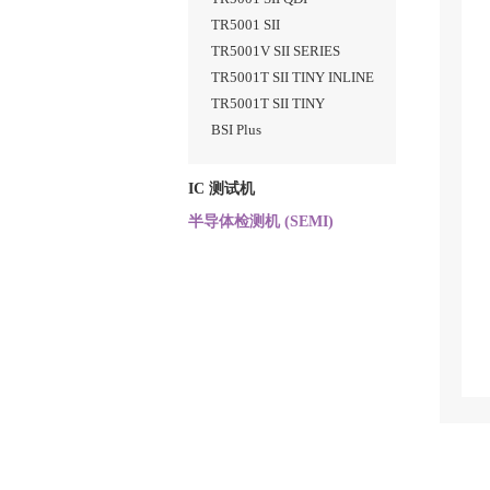
TR5001 SII
TR5001V SII SERIES
TR5001T SII TINY INLINE
TR5001T SII TINY
BSI Plus
IC 测试机
半导体检测机 (SEMI)