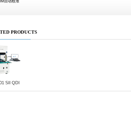
DMM自动校准
TED PRODUCTS
1 SII QDI