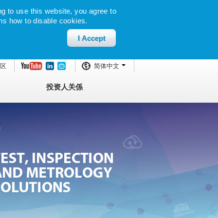
g to use this website, you agree to
ns how to disable cookies.
I Accept
区
简体中文
投资人关係