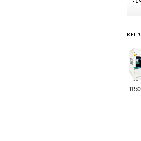
• 
RELA
TR500