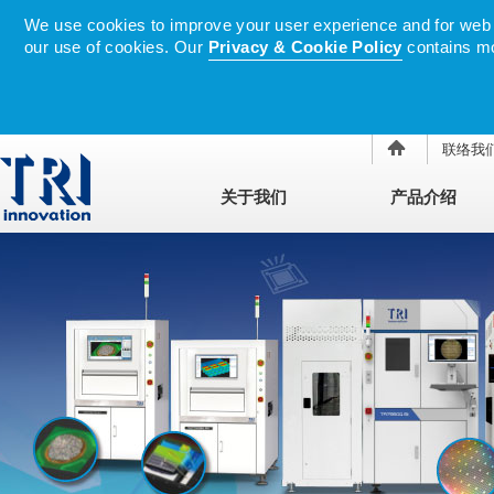
We use cookies to improve your user experience and for web tr
our use of cookies. Our
Privacy & Cookie Policy
contains mo
联络我
关于我们
产品介绍