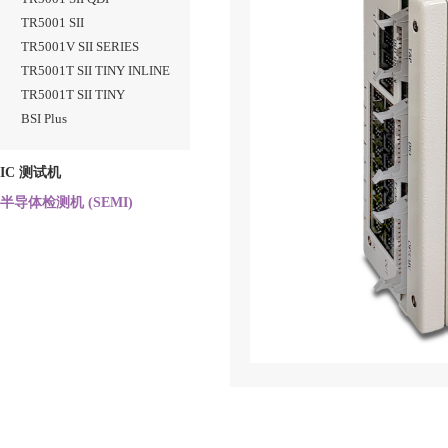
TR5001 SII
TR5001V SII SERIES
TR5001T SII TINY INLINE
TR5001T SII TINY
BSI Plus
IC 测试机
半导体检测机 (SEMI)