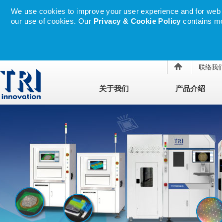
We use cookies to improve your user experience and for web tr
our use of cookies. Our
Privacy & Cookie Policy
contains mo
联络我
关于我们
产品介绍