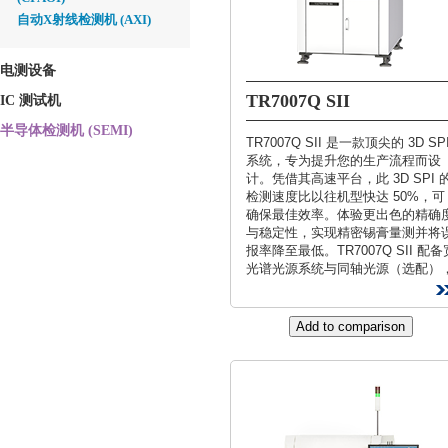
自动X射线检测机 (AXI)
电测设备
TR7007Q SII
IC 测试机
半导体检测机 (SEMI)
TR7007Q SII 是一款顶尖的 3D SP
系统，专为提升您的生产流程而设
计。凭借其高速平台，此 3D SPI 
检测速度比以往机型快达 50%，可
确保最佳效率。体验更出色的精确
与稳定性，实现精密锡膏量测并将
报率降至最低。TR7007Q SII 配备
光谱光源系统与同轴光源（选配）
可增强对比度与检出率，让您能以
越的清晰度捕捉复杂细节。此 3D
SPI 为工业 4.0 完备解决方案，支
即将推出的创新协定，例如 IPC-
CFX 与 IPC Hermes 9852 标准