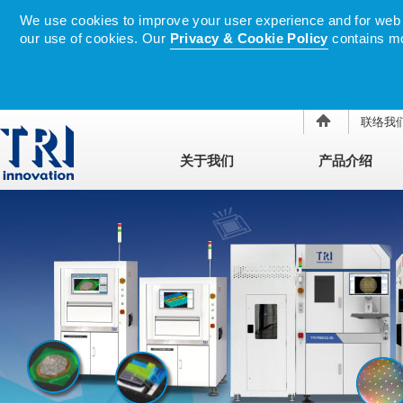
We use cookies to improve your user experience and for web tr
our use of cookies. Our
Privacy & Cookie Policy
contains mo
联络我
关于我们
产品介绍