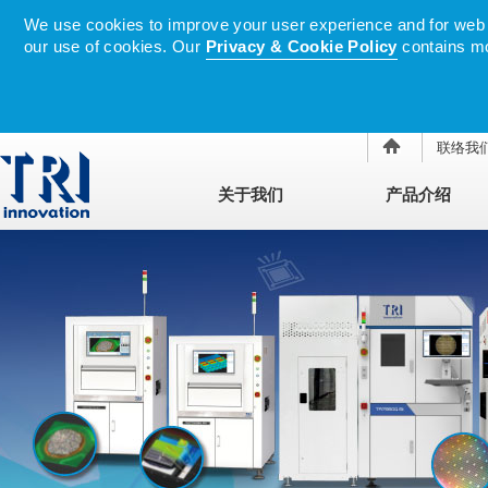
We use cookies to improve your user experience and for web tr
our use of cookies. Our
Privacy & Cookie Policy
contains mo
联络我
关于我们
产品介绍