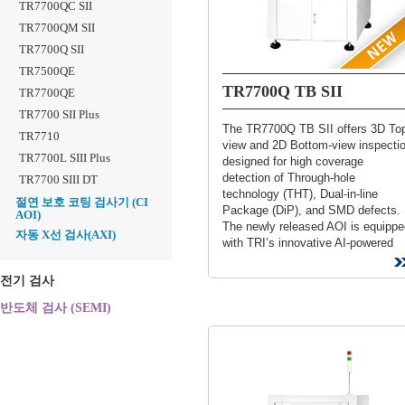
TR7700QC SII
TR7700QM SII
TR7700Q SII
TR7500QE
TR7700Q TB SII
TR7700QE
TR7700 SII Plus
The TR7700Q TB SII offers 3D To
TR7710
view and 2D Bottom-view inspecti
TR7700L SIII Plus
designed for high coverage
detection of Through-hole
TR7700 SIII DT
technology (THT), Dual-in-line
절연 보호 코팅 검사기 (CI
Package (DiP), and SMD defects.
AOI)
The newly released AOI is equippe
자동 X선 검사(AXI)
with TRI’s innovative AI-powered
algorithms and metrology-grade
measurements...
전기 검사
반도체 검사 (SEMI)