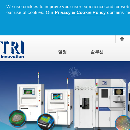
We use cookies to improve your user experience and for web tr
our use of cookies. Our
Privacy & Cookie Policy
contains mo
일정
솔루션