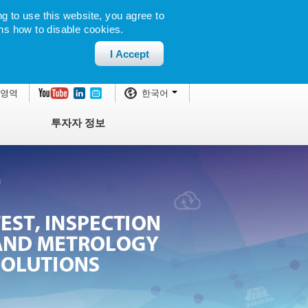
g to use this website, you agree to
ns how to disable cookies.
I Accept
 영역
한국어
투자자 정보