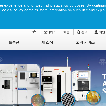
 experience and for web traffic statistics purposes. By continuin
Cookie Policy
contains more information on such use and explai
문의하기
채용
검색
회원
솔루션
새 소식
고객 서비스