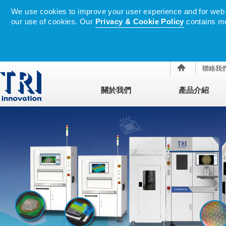
We use cookies to improve your user experience and for web tr
our use of cookies. Our
Privacy & Cookie Policy
contains mo
聯絡我
關於我們
產品介紹