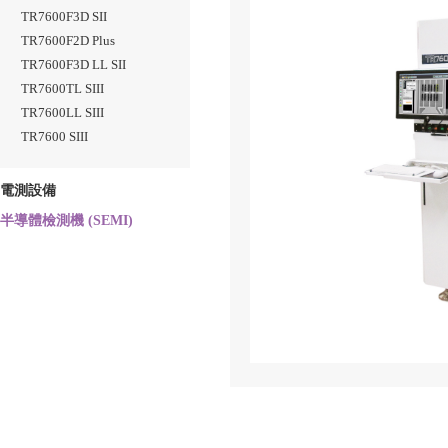
TR7600F3D SII
TR7600F2D Plus
TR7600F3D LL SII
TR7600TL SIII
TR7600LL SIII
TR7600 SIII
電測設備
半導體檢測機 (SEMI)