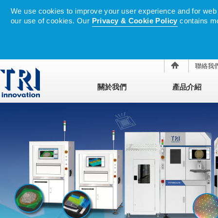
We use cookies to improve your user experience and for web tr
our use of cookies. Our
Privacy & Cookie Policy
contains mo
聯絡我
關於我們
產品介紹