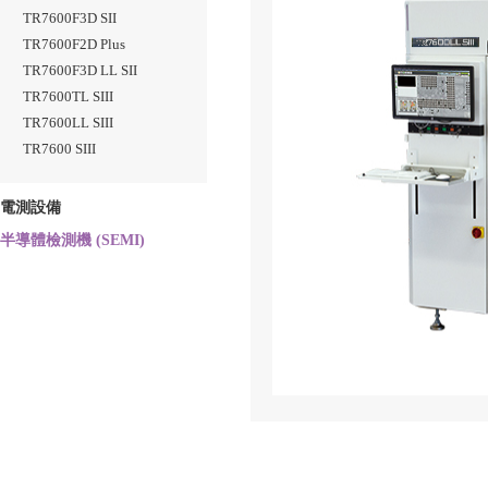
TR7600F3D SII
TR7600F2D Plus
TR7600F3D LL SII
TR7600TL SIII
TR7600LL SIII
TR7600 SIII
電測設備
半導體檢測機 (SEMI)