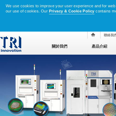
We use cookies to improve your user experience and for web tr
our use of cookies. Our
Privacy & Cookie Policy
contains mo
聯絡我
關於我們
產品介紹