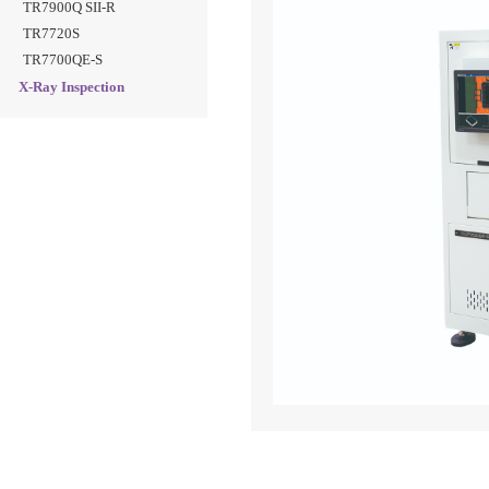
TR7900Q SII-R
TR7720S
TR7700QE-S
X-Ray Inspection