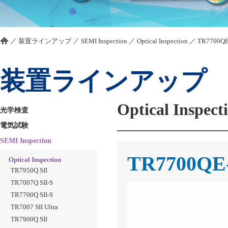
／
装置ラインアップ
／
SEMI Inspection
／
Optical Inspection
／
TR7700QE
装置ラインアップ
Optical Inspect
光学検査
電気試験
SEMI Inspection
TR7700QE
Optical Inspection
TR7950Q SII
TR7007Q SII-S
TR7700Q SII-S
TR7007 SII Ultra
TR7900Q SII