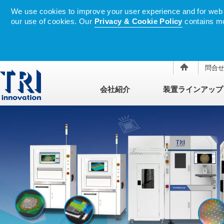
We use cookies to improve your user experience and for web tr
our use of cookies. Our
Privacy & Cookie Policy
contains mo
問合
会社紹介
装置ラインアップ