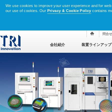
We use cookies to improve your user experience and for web tr
our use of cookies. Our
Privacy & Cookie Policy
contains mo
問合
会社紹介
装置ラインアップ