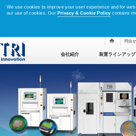
We use cookies to improve your user experience and for web tr
our use of cookies. Our
Privacy & Cookie Policy
contains mo
問合
会社紹介
装置ラインアップ