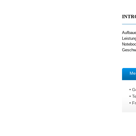
INTR
Aufbaue
Leistun
Noteboo
Geschwi
Me
• Ge
• T
• F