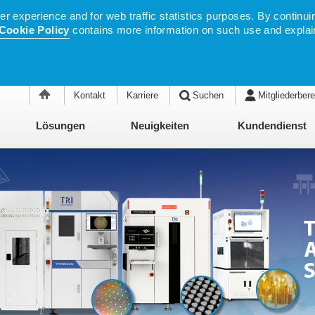
 experience and for web traffic statistics purposes. By continuin
Cookie Policy
contains more information on such use and explai
Kontakt
Karriere
Suchen
Mitgliederbere
Lösungen
Neuigkeiten
Kundendienst