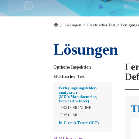
／
Lösungen
／
Elektrischer Test
／
Fertigung
Lösungen
Fer
Optische Inspektion
Def
Elektrischer Test
Fertigungsungsfehler-
analysator
(MDA/Manufacturing
Defects Analyzer)
T
TR518 SII INLINE
TR518 SII
In-Circuit-Tester (ICT)
SEMI Inspection