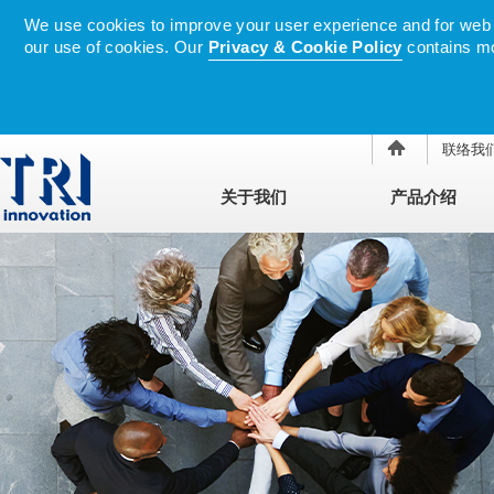
We use cookies to improve your user experience and for web tr
our use of cookies. Our
Privacy & Cookie Policy
contains mo
联络我
关于我们
产品介绍